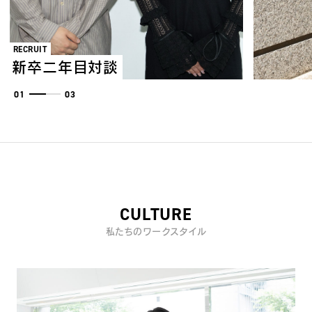
T
RECRUIT
】
新卒二年目対談
01
03
02
03
CULTURE
私たちのワークスタイル