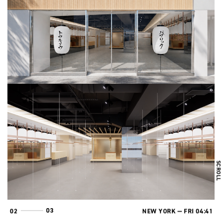
SCROL
PUBLIC TOKYO 神宮前に旗艦店
オープン
TOKYO —
FRI
17
41
01
SHANGHAI —
FRI
16
41
02
03
NEW YORK —
FRI
04
41
03
LONDON —
FRI
09
41