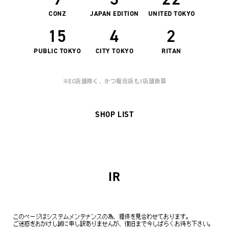
CONZ
JAPAN EDITION
UNITED TOKYO
15
4
2
PUBLIC TOKYO
CITY TOKYO
RITAN
※EC店舗除く、かつ複合店も1店舗換算
SHOP LIST
IR