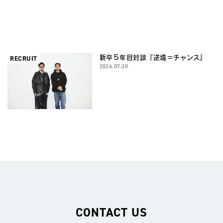
好きなことで稼ぎたい 事業部長
T
2021.07.12
新卒５年目対談『逆境＝チャンス』
RECRUIT
2024.07.30
CONTACT US