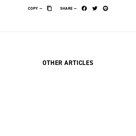
COPY
SHARE
OTHER ARTICLES
〈南青山エリア初〉CITY TOKYO が青
O
山に旗艦店オープン
2025.10.07
初の同時オープン UNITED TOKYO /
O