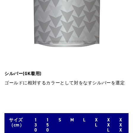
シルバー(GK着用)
ゴールドに相対するカラーとして対をなすシルバーを選定
サイズ
1
1
S
M
L
X
X
X
（cm）
3
5
L
X
X
0
0
L
X