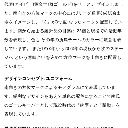
代表(ネイビー)⻩⾦世代(ゴールド)をベースデ ザインしまし
た。南向きの⽅位マークの中⼼にはJリーグ通算666試合出
場をイメージし、「6」が3つ重 なったマークを配置してい
ます。南から始まる羅針盤の⽬盛は 26個と現役での活動年
数を表現し、⾊も その年の所属チームのカラーに敬意を表
しています。 また1998年から2023年の現役から次のステー
ジへ という意味合いを込めて⽅位マークを上向きに配置し
ています。
デザインコンセプト:ユニフォーム
南向きの⽅位マークによるモノグラムにて表現していま
す。鋭利なデザインをあえて単⾊の配⾊にすることで南⽒
のゴールキーパーとして現役時代の「統率」と「躍動」を
表現しています。