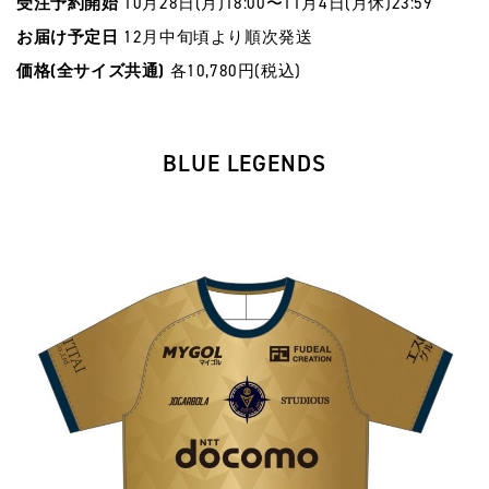
受注予約開始
10⽉28⽇(⽉)18:00〜11⽉4⽇(⽉休)23:59
お届け予定⽇
12⽉中旬頃より順次発送
価格(全サイズ共通)
各10,780円(税込)
BLUE LEGENDS