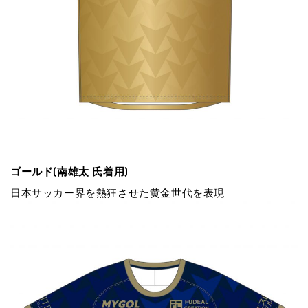
ゴールド(南雄太 ⽒着⽤)
⽇本サッカー界を熱狂させた⻩⾦世代を表現