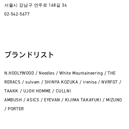
서울시 강남구 언주로 168길 34
02-542-5677
ブランドリスト
N.HOOLYWOOD / Needles / White Mountaineering / THE
RERACS / sulvam / SHINYA KOZUKA / irenisa / NVRFGT /
TAAKK / UJOH HOMME / CULLNI
AMBUSH / ASICS / EYEVAN / KIJIMA TAKAYUKI / MIZUNO
/ PORTER