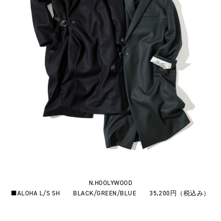
N.HOOLYWOOD
■ALOHA L/S SH BLACK/GREEN/BLUE 35,200円（税込み）