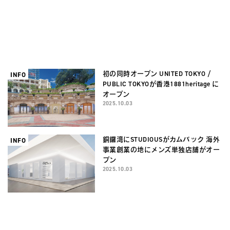
〈南青山エリア初〉CITY TOKYO が青
O
山に旗艦店オープン
2025.10.07
初の同時オープン UNITED TOKYO /
INFO
PUBLIC TOKYOが香港1881heritage に
オープン
2025.10.03
銅鑼湾にSTUDIOUSがカムバック 海外
INFO
事業創業の地にメンズ単独店舗がオー
プン
2025.10.03