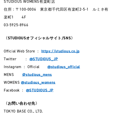
STUDIOUS WOMENS有楽町店
住所：〒100-0006 東京都千代田区有楽町2-5-1 ルミネ有
楽町1 4F
03-5925-8966
〈STUDIOUSオフィシャルサイト/SNS〉
Official Web Store ：
https://studious.co.jp
Twitter ：
@STUDIOUS_JP
Instagram ： Official
@studious_official
MENS
＠studious_mens
WOMENS
@studious_womens
Facebook ：
@STUDIOUS.JP
〈お問い合わせ先〉
TOKYO BASE CO., LTD.