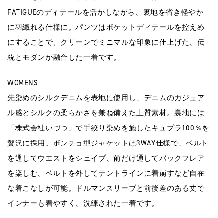
FATIGUEのディテールを活かしながら、裏地を省き軽やか
に羽織れる仕様に。パンツはポケットディテールを控えめ
にすることで、クリーンでミニマルな印象に仕上げた、伝
統とモダンが融合した一着です。
WOMENS
先染めのシルクデニムを表地に使用し、デニムのカジュア
ル感とシルクの柔らかさを兼ね備えた上質素材。裏地には
「株式会社いづつ」で手絞り染めを施したキュプラ100％を
贅沢に採用。ポンチョ型ジャケットは3WAY仕様で、ベルト
を通してウエストをシェイプ、前だけ通してバックフレア
を楽しむ、ベルトを外してテントラインに着崩すなど自在
な着こなしが可能。ドルマンスリーブと前後差のある丈で
インナーも着やすく、洗練された一着です。