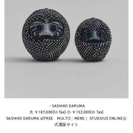
・SASHIKO DARUMA
大 ￥187,000(In Tax) 小 ￥132,000(In Tax)
SASHIKO DARUMA 6(FREE MULTI): : MENS｜ STUDIOUS ONLINE公
式通販サイト