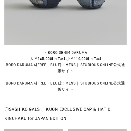
・BORO DENIM DARUMA
大￥165,000(In Tax) 小￥110,000(In Tax)
BORO DARUMA 6(FREE BLUE): : MENS｜ STUDIOUS ONLINE公式通
販サイト
BORO DARUMA 4(FREE BLUE): : MENS｜ STUDIOUS ONLINE公式通
販サイト
〇SASHIKO GALS 、KUON EXCLUSIVE CAP & HAT &
KINCHAKU for JAPAN EDITION